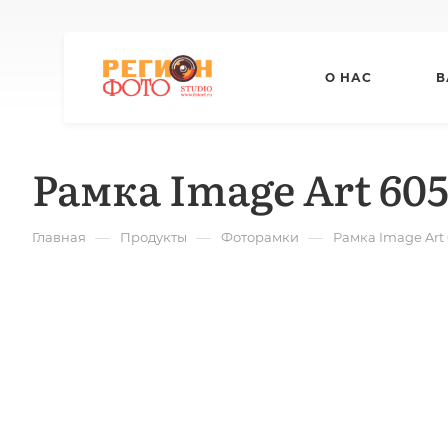
О НАС
В
Рамка Image Art 60
—
—
—
Главная
Продукты
Фоторамки
Рамка Image Art